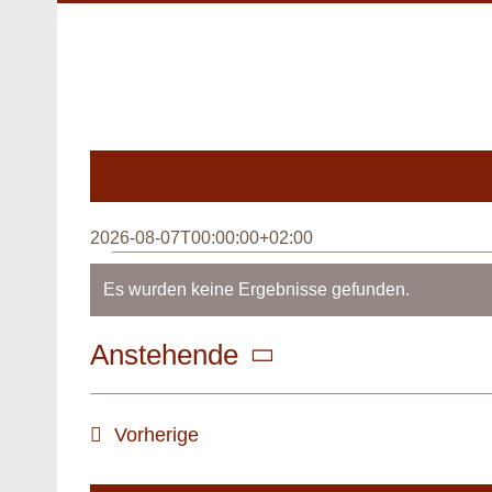
Zum
Inhalt
springen
2026-08-07T00:00:00+02:00
Veranstaltungen
Es wurden keine Ergebnisse gefunden.
Hinweis
Anstehende
Datum
wählen.
Veranstaltungen
Vorherige