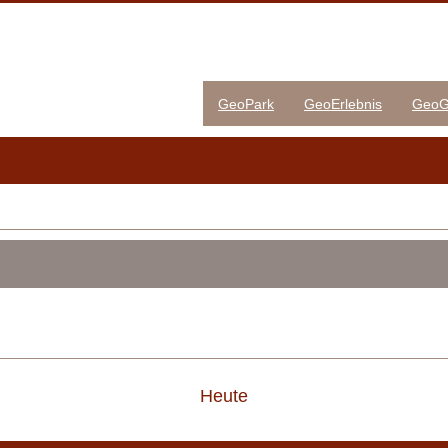
GeoPark
GeoErlebnis
GeoG
Heute