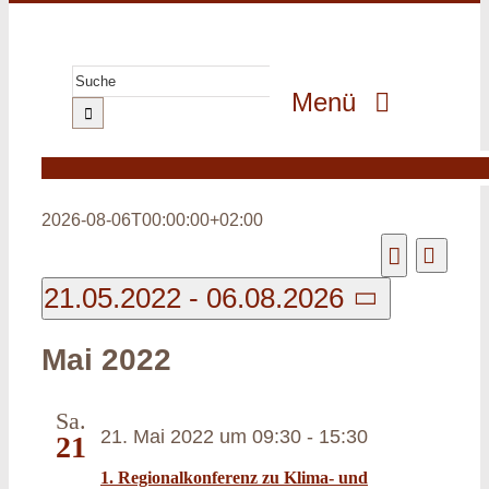
Zum
Inhalt
springen
Suche
Menü
nach:
GeoPark
GeoErlebnis
2026-08-06T00:00:00+02:00
GeoGenuss
Veranstaltungen
Veranst
Liste
Veransta
Ansicht
Suche
GeoWissen
21.05.2022
 - 
06.08.2026
Navigat
Suche
Datum
GeoProjekte
und
Mai 2022
wählen.
Ansichten
MultiMedia
Navigatio
Sa.
21. Mai 2022 um 09:30
-
15:30
21
1. Regionalkonferenz zu Klima- und