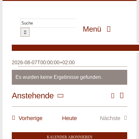
Zum
Inhalt
springen
Suche
Menü
nach:
GeoPark
GeoErlebnis
2026-08-07T00:00:00+02:00
GeoGenuss
Veranstaltungen
Es wurden keine Ergebnisse gefunden.
Hinweis
GeoWissen
Suche
Anstehende
Veranst
GeoProjekte
Veransta
Liste
Ansicht
Datum
MultiMedia
Navigat
Suche
wählen.
Veranstaltungen
Vorherige
Heute
Nächste
und
Veranstalt
Ansichte
KALENDER ABONNIEREN