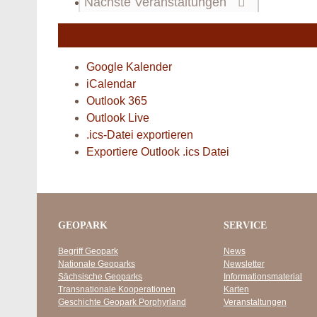
Nächste
Veranstaltungen
Google Kalender
iCalendar
Outlook 365
Outlook Live
.ics-Datei exportieren
Exportiere Outlook .ics Datei
GEOPARK
SERVICE
Begriff Geopark
News
Nationale Geoparks
Newsletter
Sächsische Geoparks
Informationsmaterial
Transnationale Kooperationen
Karten
Geschichte Geopark Porphyrland
Veranstaltungen