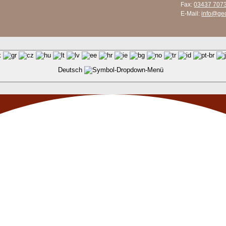
Fax:
03437 707
E-Mail:
info@ge
Deutsch