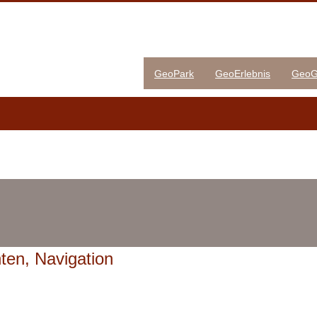
GeoPark
GeoErlebnis
GeoG
ten, Navigation