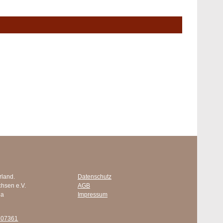
rland.
Datenschutz
chsen e.V.
AGB
 a
Impressum
707361