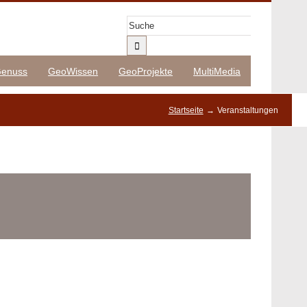
Suche
nach:
enuss
GeoWissen
GeoProjekte
MultiMedia
Startseite
Veranstaltungen