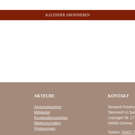
KALENDER ABONNIEREN
AKTEURE
KONTAKT
Ansprechpartner
Geopark Porphy
Mitglieder
Steinreich in Sa
Kooperationspartner
Leipziger Str. 17
Mitgliedschaften
04668 Grimma
Förderungen
Telefon:
03437 