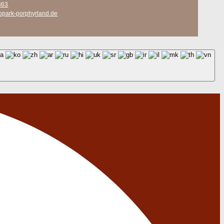
363
opark-porphyrland.de