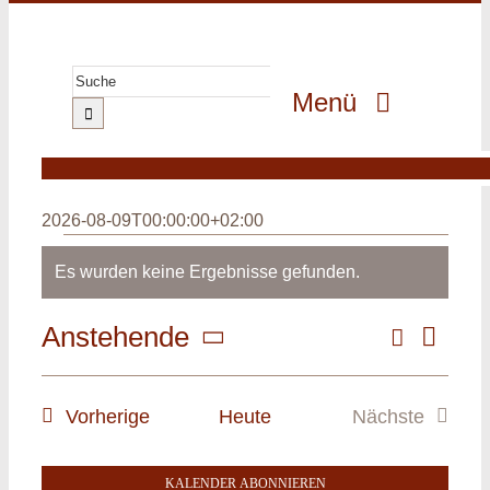
Zum
Inhalt
springen
Suche
Menü
nach:
GeoPark
GeoErlebnis
2026-08-09T00:00:00+02:00
GeoGenuss
Veranstaltungen
Es wurden keine Ergebnisse gefunden.
Hinweis
GeoWissen
Suche
Anstehende
Veranst
GeoProjekte
Veransta
Liste
Ansicht
Datum
MultiMedia
Navigat
Suche
wählen.
Veranstaltungen
Vorherige
Heute
Nächste
und
Veranstalt
Ansichte
KALENDER ABONNIEREN