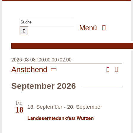
Zum
Inhalt
springen
Suche
Menü
nach:
GeoPark
GeoErlebnis
2026-08-08T00:00:00+02:00
GeoGenuss
Veranstaltungen
Suche
Anstehend
Veranst
Veransta
Liste
Ansicht
Datum
GeoWissen
Navigat
Suche
September 2026
wählen.
GeoProjekte
und
Fr.
Ansichte
MultiMedia
18. September
-
20. September
18
Navigati
Landeserntedankfest Wurzen