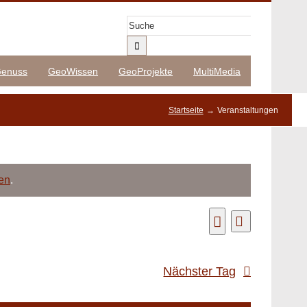
Suche
nach:
enuss
GeoWissen
GeoProjekte
MultiMedia
Startseite
Veranstaltungen
en
.
Veranstaltung
Tag
Veranstaltun
Ansichten-
Suche
Navigation
Suche
Nächster Tag
und
Ansichten,