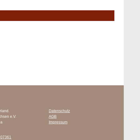
rland.
Datenschutz
chsen e.V.
AGB
 a
Impressum
707361