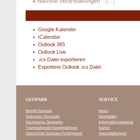
Nächste
Veranstaltungen
Google Kalender
iCalendar
Outlook 365
Outlook Live
.ics-Datei exportieren
Exportiere Outlook .ics Datei
GEOPARK
SERVICE
Begriff Geopark
News
Nationale Geoparks
Newsletter
Sächsische Geoparks
Informationsmaterial
Transnationale Kooperationen
Karten
Geschichte Geopark Porphyrland
Veranstaltungen