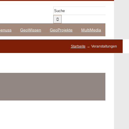
Suche
nach:
enuss
GeoWissen
GeoProjekte
MultiMedia
Startseite
Veranstaltungen