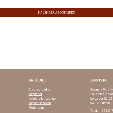
KALENDER ABONNIEREN
AKTEURE
KONTAKT
Ansprechpartner
Geopark Porphy
Mitglieder
Steinreich in Sa
Kooperationspartner
Leipziger Str. 17
Mitgliedschaften
04668 Grimma
Förderungen
Telefon:
03437 