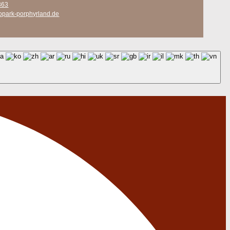
363
opark-porphyrland.de