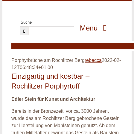
Zum
Inhalt
springen
Suche
Menü
nach:
GeoPark
GeoErlebnis
Porphyrbrüche am Rochlitzer Berg
rebecca
2022-02-
GeoGenuss
12T06:48:34+01:00
Einzigartig und kostbar –
GeoWissen
Rochlitzer Porphyrtuff
GeoProjekte
Edler Stein für Kunst und Architektur
MultiMedia
Bereits in der Bronzezeit, vor ca. 3000 Jahren,
wurde das am Rochlitzer Berg gebrochene Gestein
zur Herstellung von Mahlsteinen genutzt. Ab dem
frühen Mittelalter gewinnt das Gestein als Baustein