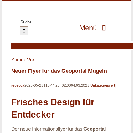
Zum
Inhalt
springen
Suche
Menü
nach:
GeoPark
GeoErlebnis
Zurück
Vor
GeoGenuss
Neuer Flyer für das Geoportal Mügeln
GeoWissen
rebecca
2026-05-21T16:44:23+02:00
04.03.2021
|
Unkategorisiert
|
GeoProjekte
Frisches Design für
MultiMedia
Entdecker
Der neue Informationsflyer für das
Geoportal