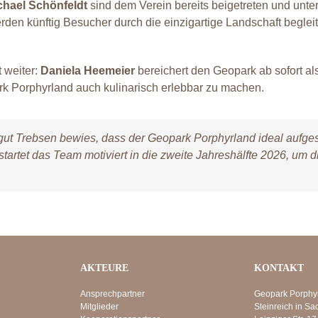
chael Schönfeldt
sind dem Verein bereits beigetreten und unte
werden künftig Besucher durch die einzigartige Landschaft begle
 weiter:
Daniela Heemeier
bereichert den Geopark ab sofort als
rk Porphyrland auch kulinarisch erlebbar zu machen.
ut Trebsen bewies, dass der Geopark Porphyrland ideal aufgeste
artet das Team motiviert in die zweite Jahreshälfte 2026, um 
AKTEURE
KONTAKT
Ansprechpartner
Geopark Porphy
Mitglieder
Steinreich in Sa