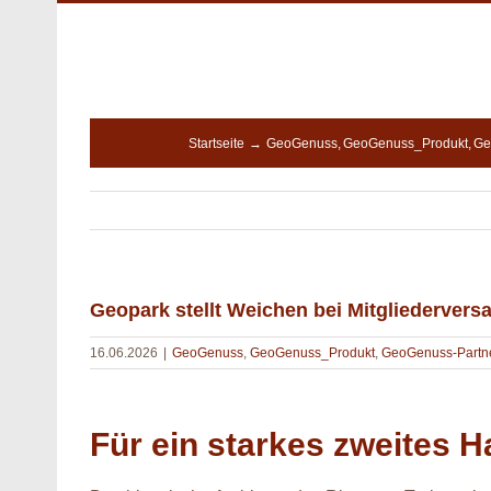
Zum
Inhalt
springen
Startseite
GeoGenuss
GeoGenuss_Produkt
Ge
Geopark stellt Weichen bei Mitgliederver
16.06.2026
|
GeoGenuss
,
GeoGenuss_Produkt
,
GeoGenuss-Partn
Für ein starkes zweites H