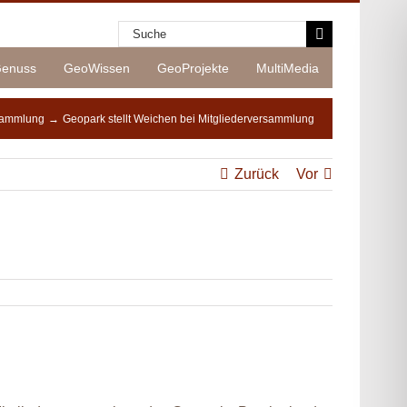
Suche
nach:
enuss
GeoWissen
GeoProjekte
MultiMedia
sammlung
Geopark stellt Weichen bei Mitgliederversammlung
Zurück
Vor