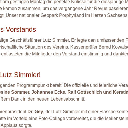
t am gestrigen Montag die perfekte Kulisse für die diesjährig
elle kamen zusammen, um das vergangene Jahr Revue passieren
t: Unser nationaler Geopark Porphyrland im Herzen Sachsens e
es Vorstands
lige Geschäftsführer Lutz Simmler. Er legte den umfassenden F
tschaftliche Situation des Vereins. Kassenprüfer Bernd Kowals
 entlasteten die Mitglieder den Vorstand einstimmig und dankt
Lutz Simmler!
nden Programmpunkt bereit: Die offizielle und feierliche Ver
ine Sommer, Johannes Ecke, Ralf Gottschlich und Kerstin
großem Dank in den neuen Lebensabschnitt.
hrenpräsident
Dr. Gey
, der Lutz Simmler mit einer Flasche sei
hatte im Vorfeld eine Foto-Collage vorbereitet, die die Meilens
 Applaus sorgte.