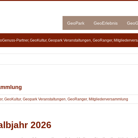
GeoPark
GeoErlebnis
GeoG
oGenuss-Partner
GeoKultur
Geopark Veranstaltungen
GeoRanger
Mitgliederver
sammlung
er
,
GeoKultur
,
Geopark Veranstaltungen
,
GeoRanger
,
Mitgliederversammlung
albjahr 2026