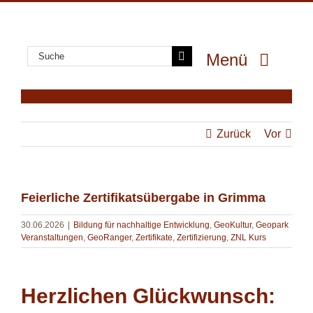
Zum
Inhalt
springen
Suche
Menü
nach:
GeoPark
GeoErlebnis
Zurück
Vor
GeoGenuss
GeoWissen
Feierliche Zertifikatsübergabe in Grimma
GeoProjekte
30.06.2026
|
Bildung für nachhaltige Entwicklung
,
GeoKultur
,
Geopark
MultiMedia
Veranstaltungen
,
GeoRanger
,
Zertifikate
,
Zertifizierung
,
ZNL Kurs
Herzlichen Glückwunsch: