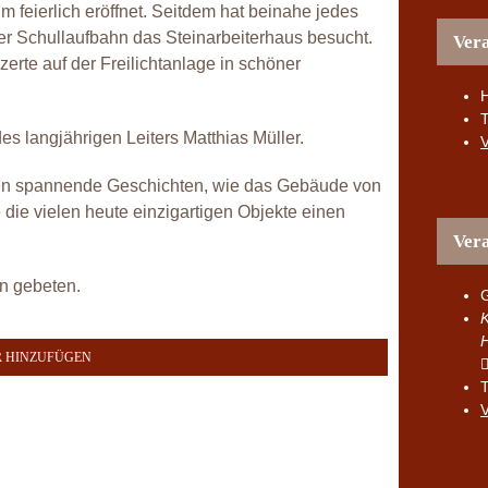
feierlich eröffnet. Seitdem hat beinahe jedes
r Schullaufbahn das Steinarbeiterhaus besucht.
Vera
rte auf der Freilichtanlage in schöner
H
s langjährigen Leiters Matthias Müller.
V
en spannende Geschichten, wie das Gebäude von
e vielen heute einzigartigen Objekte einen
Vera
en gebeten.
G
K
 HINZUFÜGEN
T
V