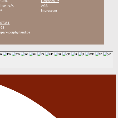
rland.
Datenschutz
chsen e.V.
AGB
 a
Impressum
707361
363
opark-porphyrland.de