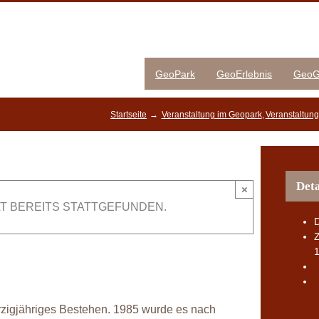
GeoPark
GeoErlebnis
GeoG
Startseite
Veranstaltung im Geopark
Veranstaltun
Deta
×
T BEREITS STATTGEFUNDEN.
Z
1
ierzigjähriges Bestehen. 1985 wurde es nach