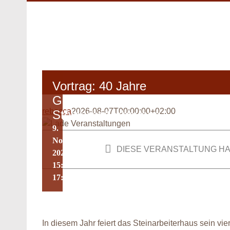
Zum
Inhalt
springen
Vortrag: 40 Jahre
Gründung des
rebecca
2026-08-07T00:00:00+02:00
Steinarbeiterhauses
9.
November
DIESE VERANSTALTUNG HA
2025 um
15:00
-
17:00
In diesem Jahr feiert das Steinarbeiterhaus sein v