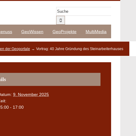
Suche
nach:
enuss
GeoWissen
GeoProjekte
MultiMedia
gen der Geoportale
Vortrag: 40 Jahre Gründung des Steinarbeiterhauses
ils
Datum:
9. November 2025
eit:
5:00 - 17:00