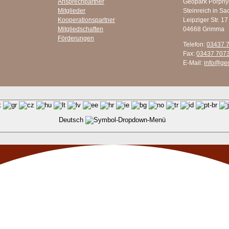
Ansprechpartner
Geopark Porphy
Mitglieder
Steinreich in Sa
Kooperationspartner
Leipziger Str. 17
Mitgliedschaften
04668 Grimma
Förderungen
Telefon:
03437 
Fax:
03437 707
E-Mail:
info@ge
Deutsch