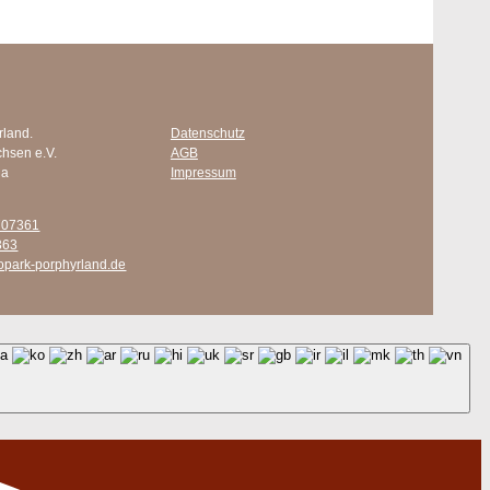
rland.
Datenschutz
chsen e.V.
AGB
 a
Impressum
707361
363
opark-porphyrland.de