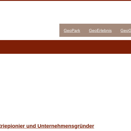
GeoPark
GeoErlebnis
GeoG
striepionier und Unternehmensgründer