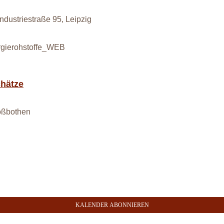
Industriestraße 95, Leipzig
hätze
roßbothen
KALENDER ABONNIEREN