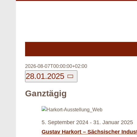
Zum
Inhalt
springen
2026-08-07T00:00:00+02:00
Veranstaltungen
28.01.2025
Datum
für
Ganztägig
wählen.
28.
Januar
5. September 2024
-
31. Januar 2025
2025
Gustav Harkort – Sächsischer Indu