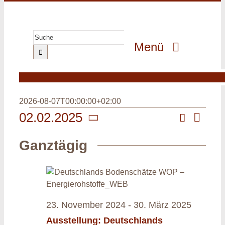
Zum
Inhalt
springen
Suche
Menü
nach:
GeoPark
GeoErlebnis
2026-08-07T00:00:00+02:00
GeoGenuss
Veranstaltungen
Suche
02.02.2025
Veranst
Veransta
Tag
Ansicht
Datum
GeoWissen
für
Navigat
Suche
Ganztägig
wählen.
GeoProjekte
und
2.
Ansichte
MultiMedia
Februar
Navigati
2025
23. November 2024
-
30. März 2025
Ausstellung: Deutschlands