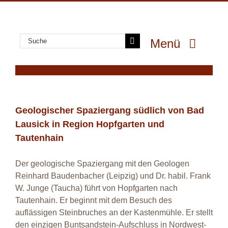
Zum
Inhalt
springen
Suche
Menü
nach:
GeoPark
Geologischer Spaziergang südlich von Bad
GeoErlebnis
Lausick in Region Hopfgarten und Tautenhain
GeoGenuss
Geologischer Spaziergang südlich von Bad
Lausick in Region Hopfgarten und
GeoWissen
Tautenhain
GeoProjekte
Der geologische Spaziergang mit den Geologen
MultiMedia
Reinhard Baudenbacher (Leipzig) und Dr. habil. Frank
W. Junge (Taucha) führt von Hopfgarten nach
Tautenhain. Er beginnt mit dem Besuch des
auflässigen Steinbruches an der Kastenmühle. Er stellt
den einzigen Buntsandstein-Aufschluss in Nordwest-