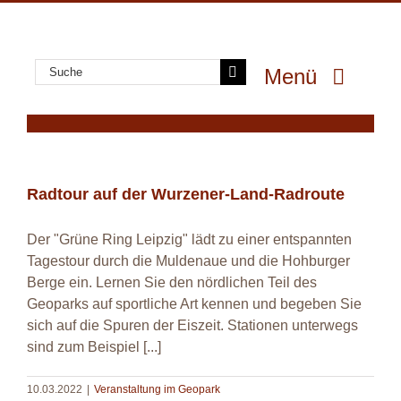
Zum
Inhalt
springen
Suche
Menü
nach:
GeoPark
GeoErlebnis
Radtour auf der Wurzener-Land-Radroute
GeoGenuss
Radtour auf der Wurzener-Land-Radroute
GeoWissen
Der "Grüne Ring Leipzig" lädt zu einer entspannten
Tagestour durch die Muldenaue und die Hohburger
GeoProjekte
Berge ein. Lernen Sie den nördlichen Teil des
MultiMedia
Geoparks auf sportliche Art kennen und begeben Sie
sich auf die Spuren der Eiszeit. Stationen unterwegs
sind zum Beispiel [...]
10.03.2022
|
Veranstaltung im Geopark