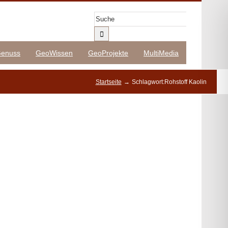
Suche
nach:
enuss
GeoWissen
GeoProjekte
MultiMedia
Startseite
Schlagwort:
Rohstoff Kaolin