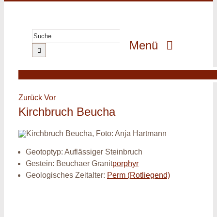
Zum
Inhalt
springen
Suche
Menü
nach:
GeoPark
GeoErlebnis
Zurück
Vor
GeoGenuss
Kirchbruch Beucha
GeoWissen
GeoProjekte
Geotoptyp: Auflässiger Steinbruch
Gestein: Beuchaer Granit
porphyr
MultiMedia
Geologisches Zeitalter:
Perm (Rotliegend)