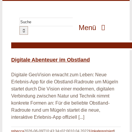
Zum
Inhalt
springen
Suche
Menü
nach:
GeoPark
GeoErlebnis
Digitale Abenteuer im Obstland
GeoGenuss
Digitale GeoVision erwacht zum Leben: Neue
GeoWissen
Erlebnis-App für die Obstland-Radroute um Mügeln
startet durch Die Vision einer modernen, digitalen
GeoProjekte
Verbindung zwischen Natur und Technik nimmt
MultiMedia
konkrete Formen an: Für die beliebte Obstland-
Radroute rund um Mügeln startet die neue,
interaktive Erlebnis-App offiziell [...]
rebecca
2026-06-09T10:43:34+02:00
10.04.2022
|
Unkategorisiert
|