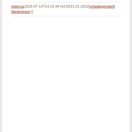
rebecca
2026-07-14T14:15:44+02:00
31.01.2022
|
Unkategorisiert
|
Weiterlesen