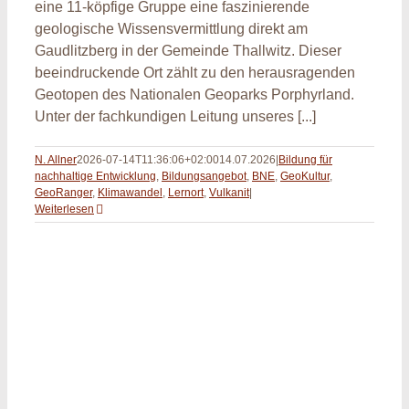
eine 11-köpfige Gruppe eine faszinierende
geologische Wissensvermittlung direkt am
Gaudlitzberg in der Gemeinde Thallwitz. Dieser
beeindruckende Ort zählt zu den herausragenden
Geotopen des Nationalen Geoparks Porphyrland.
Unter der fachkundigen Leitung unseres [...]
N. Allner
2026-07-14T11:36:06+02:00
14.07.2026
|
Bildung für
nachhaltige Entwicklung
,
Bildungsangebot
,
BNE
,
GeoKultur
,
GeoRanger
,
Klimawandel
,
Lernort
,
Vulkanit
|
Weiterlesen